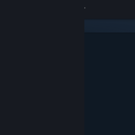
Σύνδεση
Κατάστημα
Κοινότητα
Σχετικά
Υποστήριξη
Αλλαγή γλώσσας
Αποκτήστε την εφαρμογή Steam για κινητές συσκευές
Προβολή ιστοσελίδας για υπολογιστές