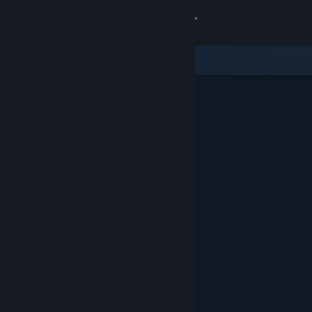
登入
商店
社群
關於
客服
變更語言
取得 Steam 行動應用程式
檢視電腦版網頁