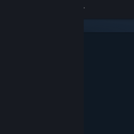
Iniciar sesión
Tienda
Comunidad
Acerca de
Soporte
Cambiar idioma
Descargar Steam Mobile
Ver versión clásica