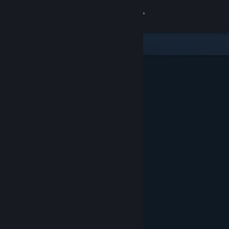
Iniciar sesión
Tienda
Comunidad
Acerca de
Soporte
Cambiar idioma
Obtener la aplicación de Steam Mobile
Ver versión clásica