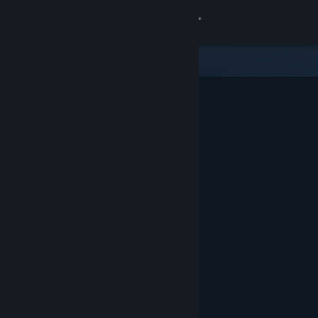
Kirjaudu sisään
Kauppa
Yhteisö
Tietoa
Tuki
Vaihda kieli
Hanki Steam-mobiilisovellus
Näytä työpöytäsivusto