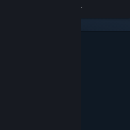
Přihlásit se
Obchod
Komunita
Informace
Podpora
Změnit jazyk
Mobilní aplikace služby Steam
Desktopová verze stránky