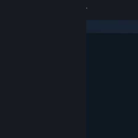
로그인
상점
커뮤니티
정보
지원
언어 변경
Steam 모바일 앱 다운로드
PC 웹사이트 보기