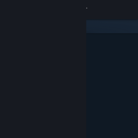
Přihlásit se
Obchod
Komunita
Informace
Podpora
Změnit jazyk
Mobilní aplikace služby Steam
Desktopová verze stránky