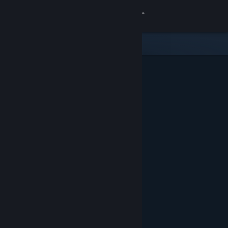
登录
商店
社区
关于
客服
更改语言
获取 Steam 手机应用
查看桌面版网站