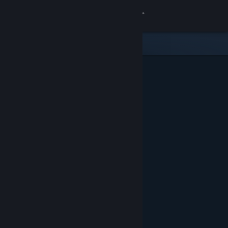
登录
商店
社区
关于
客服
更改语言
获取 Steam 手机应用
查看桌面版网站