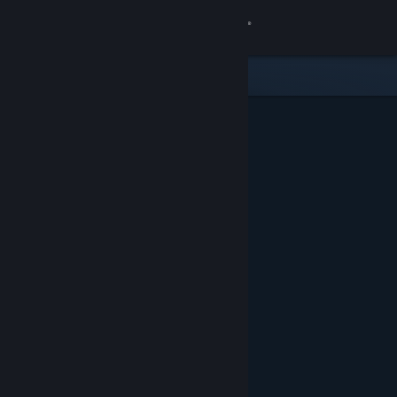
Sign in
Gedung
Komuniti
Tentang
Sokongan
Ubah bahasa
Dapatkan Steam Mobile App
Lihat laman web desktop