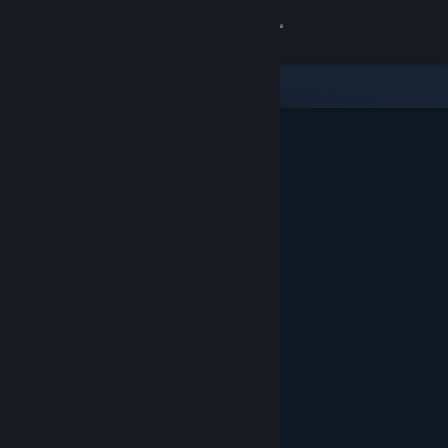
Log på
Butik
Fællesskab
Om
Support
Skift sprog
Hent Steam-mobilappen
Vis desktop-webside