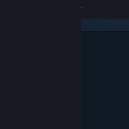
Logg inn
Butikk
Samfunn
Om
Kundestøtte
Bytt språk
Skaff deg Steam-appen på mobil
Vis skrivebordsversjon