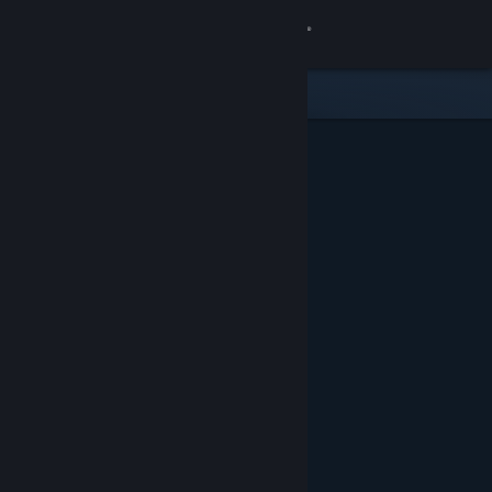
Iniciar sesión
Tienda
Comunidad
Acerca de
Soporte
Cambiar idioma
Obtener la aplicación de Steam Mobile
Ver versión clásica