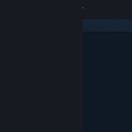
Вписване
Магазин
Общност
Относно
Поддръжка
Смяна на езика
Сдобийте се с мобилното Steam приложение
Преглед на сайта за настолни компютри