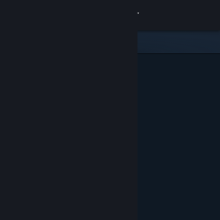
Iniciar sesión
Tienda
Comunidad
Acerca de
Soporte
Cambiar idioma
Descargar Steam Mobile
Ver versión clásica