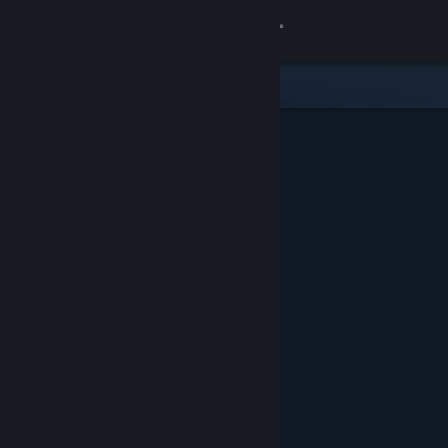
Anmelden
Shop
Community
Info
Support
Sprache ändern
Steam-Mobile-App herunterladen
Desktopversion anzeigen