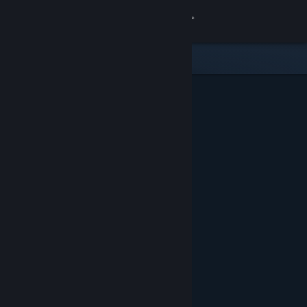
Вписване
Магазин
Общност
Относно
Поддръжка
Смяна на езика
Сдобийте се с мобилното Steam приложение
Преглед на сайта за настолни компютри