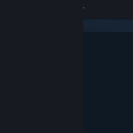
เข้าสู่ระบบ
ร้านค้า
ชุมชน
เกี่ยวกับ
ฝ่ายสนับสนุน
เปลี่ยนภาษา
รับแอป Steam แบบพกพา
ชมเว็บไซต์สำหรับเดสก์ท็อป