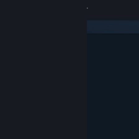
Zaloguj się
Sklep
Społeczność
Informacje
Wsparcie
Zmień język
Pobierz aplikację mobilną Steam
Wersja przeglądarkowa