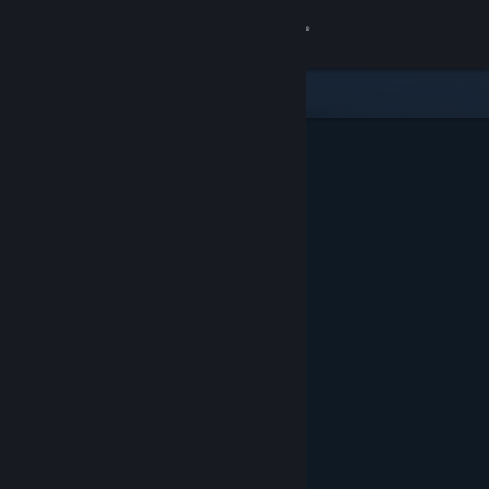
로그인
상점
커뮤니티
정보
지원
언어 변경
Steam 모바일 앱 다운로드
PC 웹사이트 보기