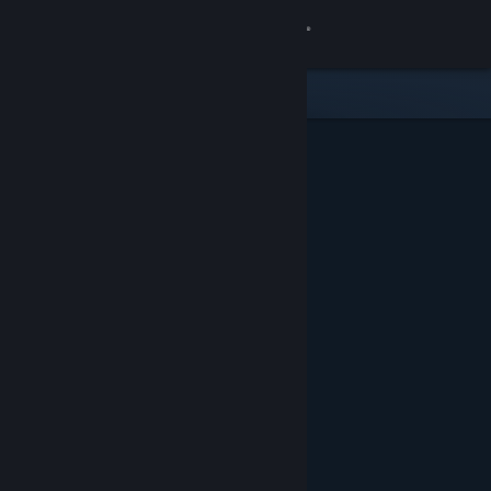
Anmelden
Shop
Community
Info
Support
Sprache ändern
Steam-Mobile-App herunterladen
Desktopversion anzeigen