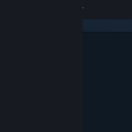
Conectează-te
Magazin
Comunitate
Despre
Asistență
Schimbă limba
Obține aplicația Steam pentru dispozitive mobile
Vezi site în versiunea pentru desktop