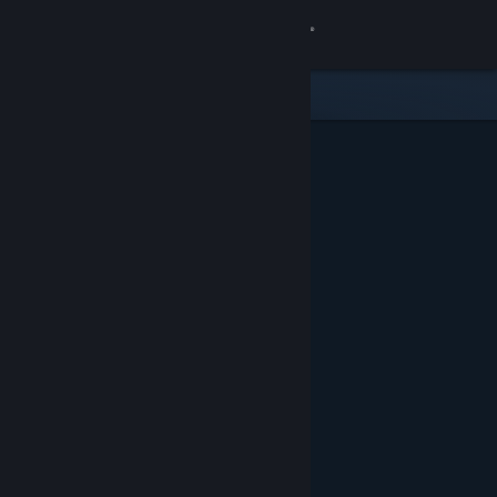
Kirjaudu sisään
Kauppa
Yhteisö
Tietoa
Tuki
Vaihda kieli
Hanki Steam-mobiilisovellus
Näytä työpöytäsivusto