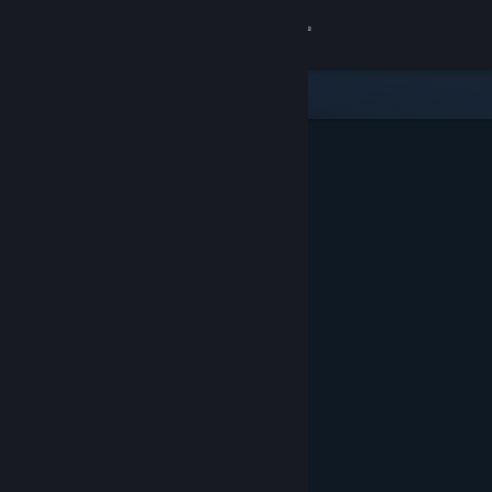
Inloggen
Winkel
Community
Over
Ondersteuning
Taal wijzigen
Download de mobiele Steam-app
Desktopwebsite weergeven