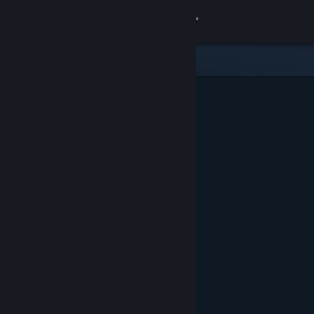
Увійти
Крамниця
Спільнота
Інформація
Підтримка
Змінити мову
Завантажити мобільний застосунок Steam
Переглянути повну версію