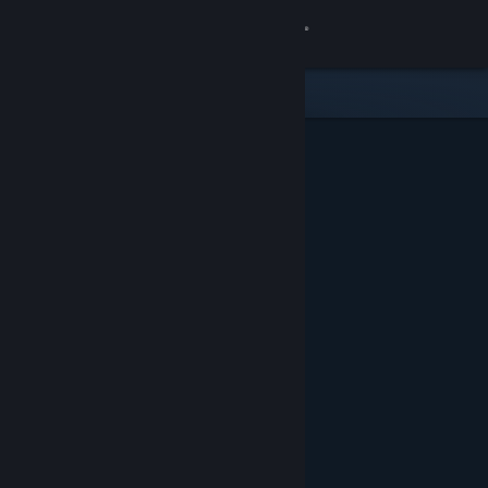
Logg inn
Butikk
Samfunn
Om
Kundestøtte
Bytt språk
Skaff deg Steam-appen på mobil
Vis skrivebordsversjon