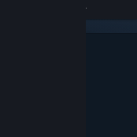
Вписване
Магазин
Общност
Относно
Поддръжка
Смяна на езика
Сдобийте се с мобилното Steam приложение
Преглед на сайта за настолни компютри