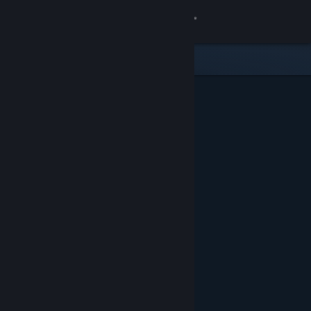
Accedi
Negozio
Comunità
Informazioni
Assistenza
Cambia la lingua
Ottieni l'app mobile di Steam
Visualizza il sito web per desktop