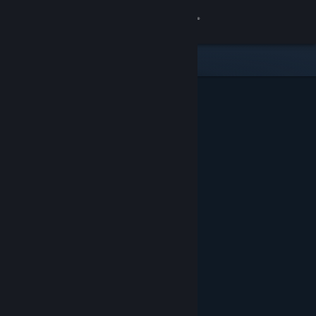
Login
Toko
Komunitas
Tentang
Bantuan
Ubah bahasa
Dapatkan Aplikasi Seluler Steam
Lihat situs web desktop