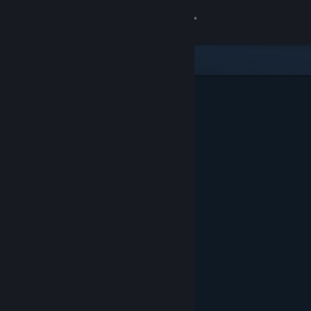
Se connecter
Magasin
Communauté
À propos
Support
Changer la langue
Télécharger l'application mobile Steam
Voir version ordi. du site