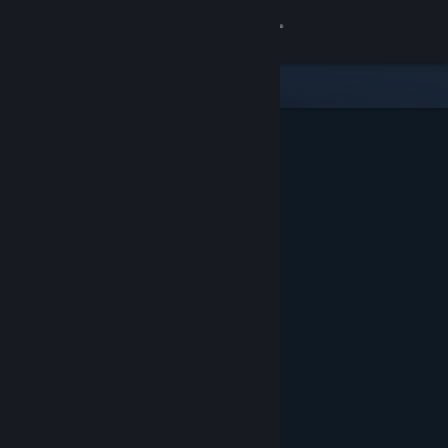
Đăng nhập
Cửa hàng
Cộng đồng
Thông tin
Hỗ trợ
Thay đổi ngôn ngữ
Cài ứng dụng Steam di động
Xem web cho desktop