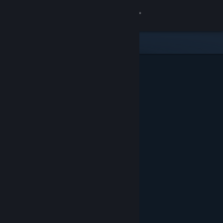
登入
商店
社群
關於
客服
變更語言
取得 Steam 行動應用程式
檢視電腦版網頁