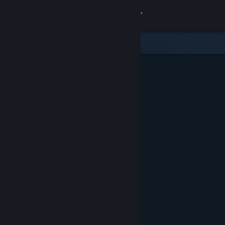
로그인
상점
커뮤니티
정보
지원
언어 변경
Steam 모바일 앱 다운로드
PC 웹사이트 보기