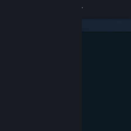
Bejelentkezés
Áruház
Közösség
Névjegy
Támogatás
Nyelvváltás
A Steam mobilalkalmazás beszerzése
Asztali weboldalra váltás