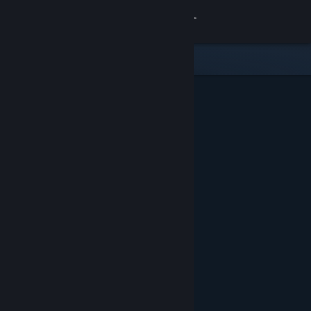
Kirjaudu sisään
Kauppa
Yhteisö
Tietoa
Tuki
Vaihda kieli
Hanki Steam-mobiilisovellus
Näytä työpöytäsivusto