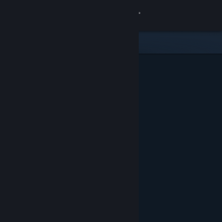
Logga in
Butik
Gemenskap
Om
Support
Byt språk
Skaffa Steams mobilapp
Se skrivbordswebbplats