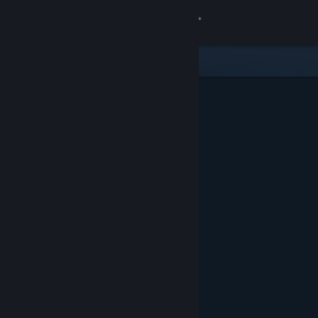
登录
商店
社区
关于
客服
更改语言
获取 Steam 手机应用
查看桌面版网站