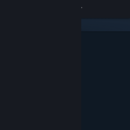
Kirjaudu sisään
Kauppa
Yhteisö
Tietoa
Tuki
Vaihda kieli
Hanki Steam-mobiilisovellus
Näytä työpöytäsivusto