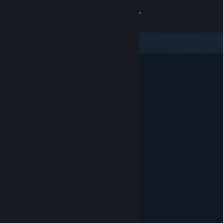
Σύνδεση
Κατάστημα
Κοινότητα
Σχετικά
Υποστήριξη
Αλλαγή γλώσσας
Αποκτήστε την εφαρμογή Steam για κινητές συσκευές
Προβολή ιστοσελίδας για υπολογιστές