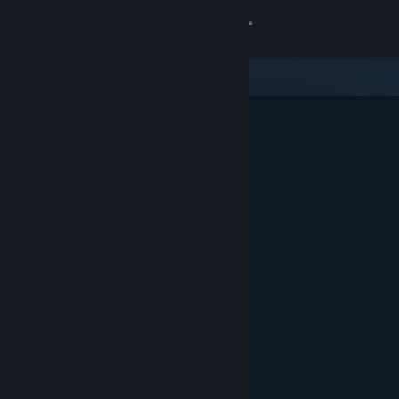
Přihlásit se
Obchod
Komunita
Informace
Podpora
Změnit jazyk
Mobilní aplikace služby Steam
Desktopová verze stránky