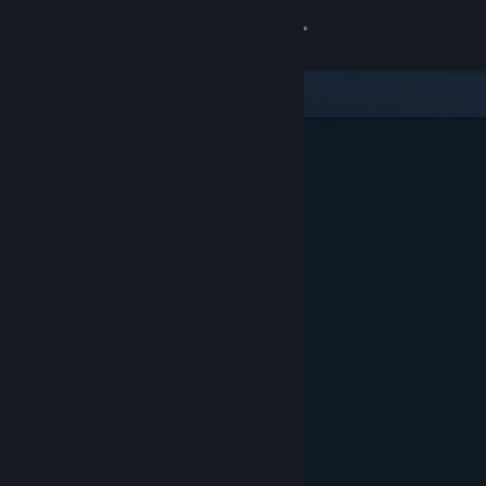
Увійти
Крамниця
Спільнота
Інформація
Підтримка
Змінити мову
Завантажити мобільний застосунок Steam
Переглянути повну версію