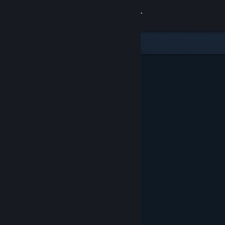
Login
Toko
Komunitas
Tentang
Bantuan
Ubah bahasa
Dapatkan Aplikasi Seluler Steam
Lihat situs web desktop