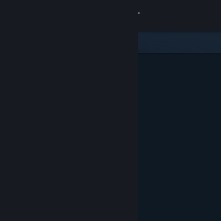
Đăng nhập
Cửa hàng
Cộng đồng
Thông tin
Hỗ trợ
Thay đổi ngôn ngữ
Cài ứng dụng Steam di động
Xem web cho desktop