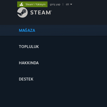
Steam'i Yükleyin
giriş yap
|
dil
MAĞAZA
TOPLULUK
HAKKINDA
DESTEK