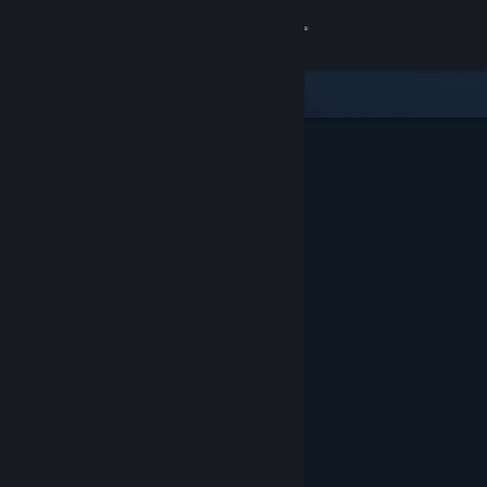
Logga in
Butik
Gemenskap
Om
Support
Byt språk
Skaffa Steams mobilapp
Se skrivbordswebbplats