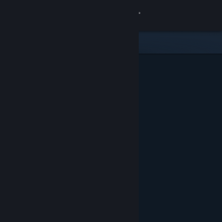
Σύνδεση
Κατάστημα
Κοινότητα
Σχετικά
Υποστήριξη
Αλλαγή γλώσσας
Αποκτήστε την εφαρμογή Steam για κινητές συσκευές
Προβολή ιστοσελίδας για υπολογιστές