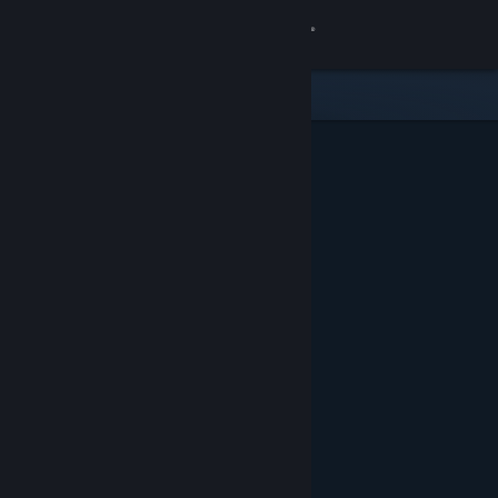
Log på
Butik
Fællesskab
Om
Support
Skift sprog
Hent Steam-mobilappen
Vis desktop-webside