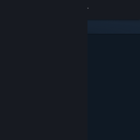
Вписване
Магазин
Общност
Относно
Поддръжка
Смяна на езика
Сдобийте се с мобилното Steam приложение
Преглед на сайта за настолни компютри