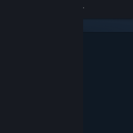
登入
商店
社群
關於
客服
變更語言
取得 Steam 行動應用程式
檢視電腦版網頁